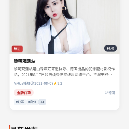
99:43
综艺
黎明观测站
黎明观测站是由导演江寄遥执导、德国出品的犯罪题材影视作
品；2021年8月7日起陆续登陆院线及网络平台。主演宁舒
言、陆星辞、楚望舒等共同诠释一段充满转折的人物命运。人
6万
播放
2021-08-07
9.2
物动机层层揭开，真相并非唯一答案。影片关键词包含犯罪、
德国、院线同步与流媒体首播信息，便于影迷检索与比对同类
金牌口碑
德国
型佳作。
#犯罪
#高分
+
3