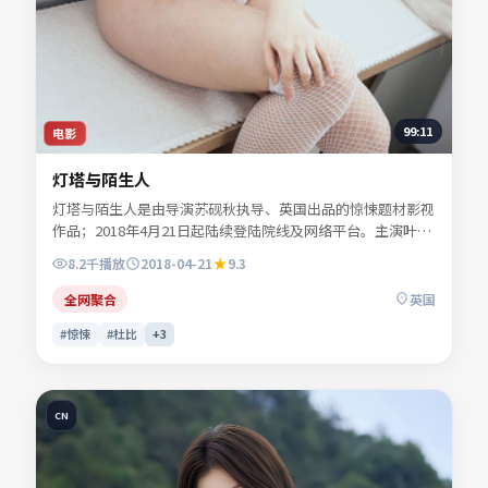
99:11
电影
灯塔与陌生人
灯塔与陌生人是由导演苏砚秋执导、英国出品的惊悚题材影视
作品；2018年4月21日起陆续登陆院线及网络平台。主演叶声
遥、顾西洲、易南乔等共同诠释一段充满转折的人物命运。色
8.2千
播放
2018-04-21
9.3
彩与配乐共同烘托年代氛围，细节经得起反复推敲。可在本站
免费高清在线观看完整剧情与主创访谈摘要。
全网聚合
英国
#惊悚
#杜比
+
3
CN