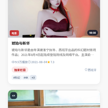
98:08
电影
琥珀与新邻
琥珀与新邻是由导演谢淮宁执导、西班牙出品的科幻题材影视
作品；2021年8月4日起陆续登陆院线及网络平台。主演俞听
岚、傅景澜、许南星、任远舟等共同诠释一段充满转折的人物
9.5万
播放
2021-08-04
7.3
命运。人物动机层层揭开，真相并非唯一答案。可在本站免费
高清在线观看完整剧情与主创访谈摘要。
独家栏目
西班牙
#科幻
#4K
+
3
KR