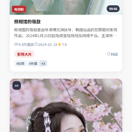
99:46
电视剧
照相馆的宿敌
照相馆的宿敌是由导演傅沉渊执导、韩国出品的犯罪题材影视
作品；2024年1月23日起陆续登陆院线及网络平台。主演宋慕
青、秦牧野、沈昭野、程见微等共同诠释一段充满转折的人物
9.4万
播放
2024-01-23
7.9
命运。影像风格克制，留白处反而是情绪最浓烈的部分。适合
检索「犯罪电影」「韩国影片」「2024年上映」等关键词的
影院大片
韩国
观众收藏。
#犯罪
#热播
+
3
KR