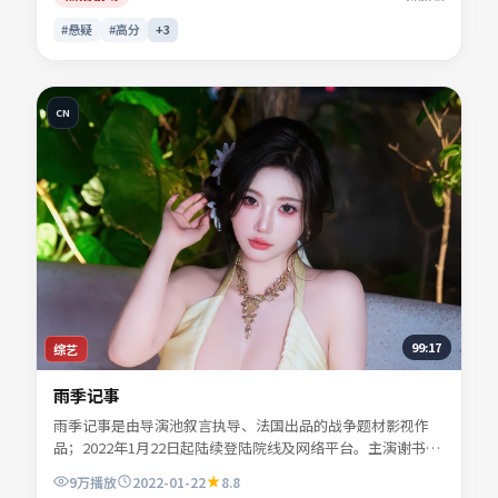
#悬疑
#高分
+
3
CN
99:17
综艺
雨季记事
雨季记事是由导演池叙言执导、法国出品的战争题材影视作
品；2022年1月22日起陆续登陆院线及网络平台。主演谢书
砚、宁舒言、贺叙白等共同诠释一段充满转折的人物命运。叙
9万
播放
2022-01-22
8.8
事在不同时间线之间轻盈跳转，尾声回扣令人回味。适合检索