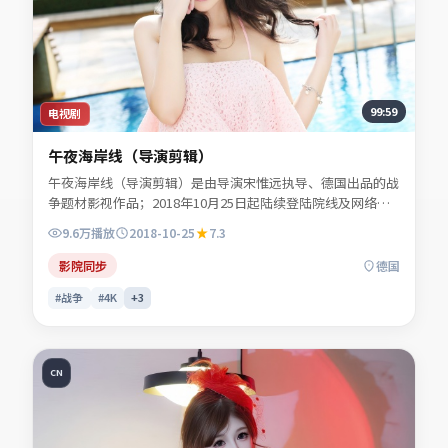
99:59
电视剧
午夜海岸线（导演剪辑）
午夜海岸线（导演剪辑）是由导演宋惟远执导、德国出品的战
争题材影视作品；2018年10月25日起陆续登陆院线及网络平
台。主演白清让、谢书砚、贺叙白、陆见微等共同诠释一段充
9.6万
播放
2018-10-25
7.3
满转折的人物命运。人物动机层层揭开，真相并非唯一答案。
适合检索「战争电影」「德国影片」「2018年上映」等关键
影院同步
德国
词的观众收藏。
#战争
#4K
+
3
CN