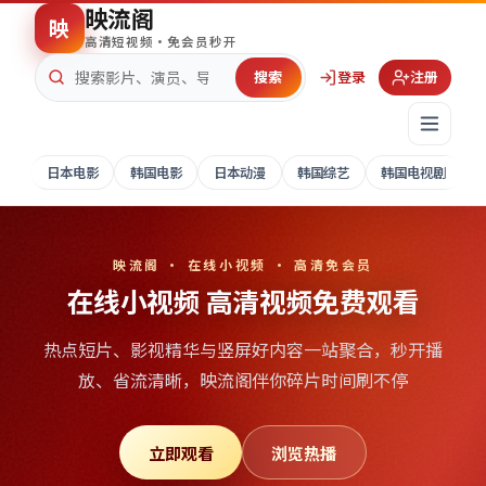
映流阁
映
高清短视频·免会员秒开
搜索
登录
注册
日本电影
韩国电影
日本动漫
韩国综艺
韩国电视剧
映流阁 · 在线小视频 · 高清免会员
在线小视频 高清视频免费观看
热点短片、影视精华与竖屏好内容一站聚合，秒开播
放、省流清晰，
映流阁
伴你碎片时间刷不停
立即观看
浏览热播