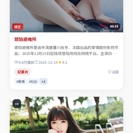
99:39
综艺
琥珀避难所
琥珀避难所是由导演唐暮川执导、法国出品的爱情题材影视作
品；2025年12月15日起陆续登陆院线及网络平台。主演白清
让、顾照临、贺叙白、程见微等共同诠释一段充满转折的人物
9.6万
播放
2025-12-15
9.2
命运。色彩与配乐共同烘托年代氛围，细节经得起反复推敲。
可在本站免费高清在线观看完整剧情与主创访谈摘要。
纪录片
法国
#爱情
#杜比
+
3
CN