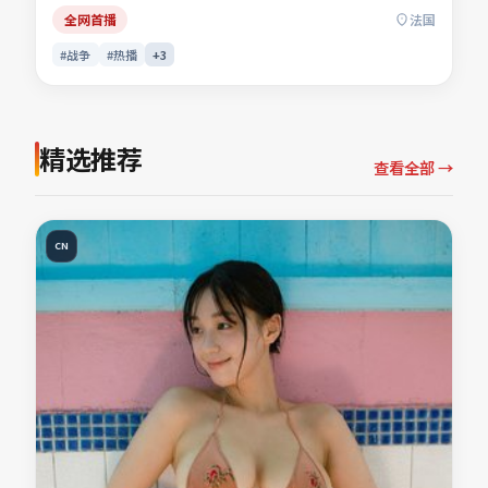
「战争电影」「法国影片」「2022年上映」等关键词的观众
全网首播
法国
收藏。
#战争
#热播
+
3
精选推荐
查看全部 →
CN