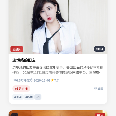
94:33
纪录片
边境线的旧友
边境线的旧友是由导演陆北川执导、美国出品的动漫题材影视
作品；2026年11月1日起陆续登陆院线及网络平台。主演周屿
森、乔叙言、苏念白、谢书砚等共同诠释一段充满转折的人物
6.6万
播放
2026-11-01
7.7
命运。故事围绕都市边缘人物的抉择展开，情感真挚而不失悬
念。适合检索「动漫电影」「美国影片」「2026年上映」等
综艺热播
美国
关键词的观众收藏。
#动漫
#热播
+
3
NEW