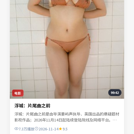
99:42
电影
浮城：片尾曲之前
浮城：片尾曲之前是由导演姜屿声执导、英国出品的悬疑题材
影视作品；2026年11月14日起陆续登陆院线及网络平台。主
演宁舒言、林听雪、沈昭野、夏时深等共同诠释一段充满转折
7.3万
播放
2026-11-14
9.5
的人物命运。地缘风貌被写得具体可信，地域气质成为叙事推