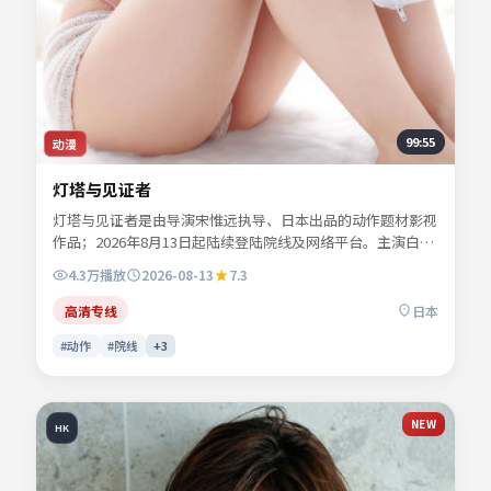
99:55
动漫
灯塔与见证者
灯塔与见证者是由导演宋惟远执导、日本出品的动作题材影视
作品；2026年8月13日起陆续登陆院线及网络平台。主演白清
让、苏念白、夏时深、林见川等共同诠释一段充满转折的人物
4.3万
播放
2026-08-13
7.3
命运。群戏调度稳妥，配角亦有完整的情感落点。影片关键词
包含动作、日本、院线同步与流媒体首播信息，便于影迷检索
高清专线
日本
与比对同类型佳作。
#动作
#院线
+
3
NEW
HK