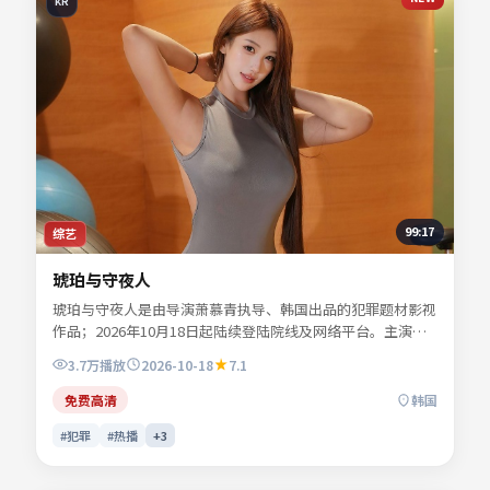
KR
99:17
综艺
琥珀与守夜人
琥珀与守夜人是由导演萧慕青执导、韩国出品的犯罪题材影视
作品；2026年10月18日起陆续登陆院线及网络平台。主演谢
书砚、许临渊、陆见微、宋慕青等共同诠释一段充满转折的人
3.7万
播放
2026-10-18
7.1
物命运。故事围绕都市边缘人物的抉择展开，情感真挚而不失
悬念。适合检索「犯罪电影」「韩国影片」「2026年上映」
免费高清
韩国
等关键词的观众收藏。
#犯罪
#热播
+
3