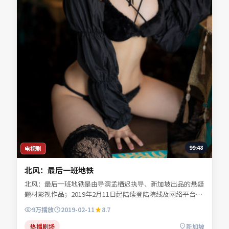
99:48
电视剧
北风：最后一班地铁
北风：最后一班地铁是由导演孟栖迟执导、新加坡出品的悬疑
题材影视作品；2019年2月11日起陆续登陆院线及网络平台。
主演任远舟、林见川、宁舒言等共同诠释一段充满转折的人物
9万
播放
2019-02-11
8.7
命运。类型元素服务于人物弧光，不靠堆砌桥段取胜。可在本
站免费高清在线观看完整剧情与主创访谈摘要。
热播剧场
新加坡