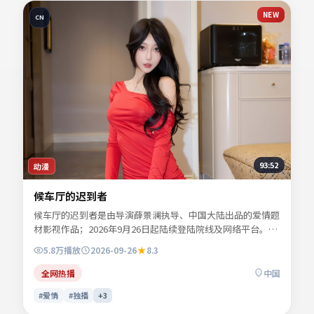
NEW
CN
93:52
动漫
候车厅的迟到者
候车厅的迟到者是由导演薛景澜执导、中国大陆出品的爱情题
材影视作品；2026年9月26日起陆续登陆院线及网络平台。主
演秦牧野、沈栖迟、景行止等共同诠释一段充满转折的人物命
5.8万
播放
2026-09-26
8.3
运。节奏张弛有度，动作场面与心理刻画交替推进。可在本站
免费高清在线观看完整剧情与主创访谈摘要。
全网热播
中国
#爱情
#独播
+
3