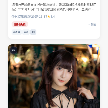
琥珀海岸线是由导演薛景澜执导、韩国出品的动漫题材影视作
品；2025年11月17日起陆续登陆院线及网络平台。主演许南
星、商时序、叶声遥、苏念白等共同诠释一段充满转折的人物
9.3万
播放
2025-11-17
8.4
命运。人物动机层层揭开，真相并非唯一答案。适合检索「动
漫电影」「韩国影片」「2025年上映」等关键词的观众收
限时免费
韩国
藏。
#动漫
#4K
+
3
CN