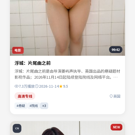
99:42
电影
浮城：片尾曲之前
浮城：片尾曲之前是由导演姜屿声执导、英国出品的悬疑题材
影视作品；2026年11月14日起陆续登陆院线及网络平台。主
演宁舒言、林听雪、沈昭野、夏时深等共同诠释一段充满转折
7.3万
播放
2026-11-14
9.5
的人物命运。地缘风貌被写得具体可信，地域气质成为叙事推
手。影片关键词包含悬疑、英国、院线同步与流媒体首播信
高清专线
英国
息，便于影迷检索与比对同类型佳作。
#悬疑
#院线
+
3
NEW
CN