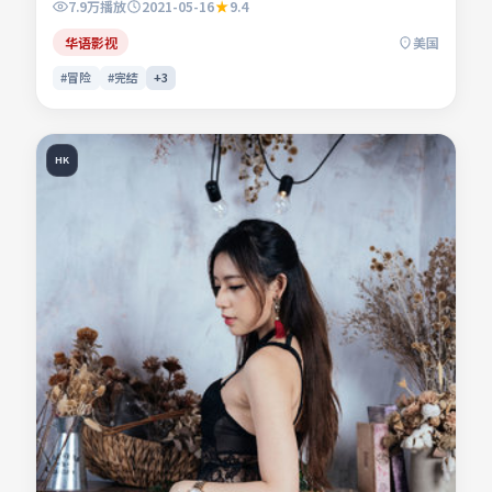
7.9万
播放
2021-05-16
9.4
命运。影片关注人与人之间微弱的信任与误会，镜头贴近生活
肌理。适合检索「冒险电影」「美国影片」「2021年上映」
华语影视
美国
等关键词的观众收藏。
#冒险
#完结
+
3
HK