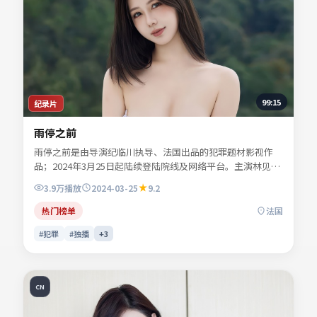
99:15
纪录片
雨停之前
雨停之前是由导演纪临川执导、法国出品的犯罪题材影视作
品；2024年3月25日起陆续登陆院线及网络平台。主演林见
川、段知许、苏晚澄、闻晚风等共同诠释一段充满转折的人物
3.9万
播放
2024-03-25
9.2
命运。人物动机层层揭开，真相并非唯一答案。适合检索「犯
罪电影」「法国影片」「2024年上映」等关键词的观众收
热门榜单
法国
藏。
#犯罪
#独播
+
3
CN