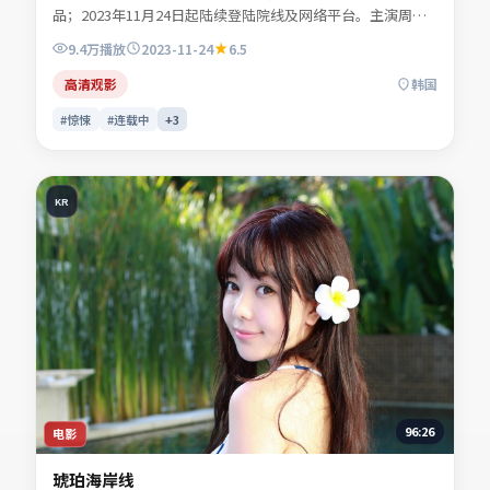
品；2023年11月24日起陆续登陆院线及网络平台。主演周屿
森、商时序、闻晚风、许南星等共同诠释一段充满转折的人物
9.4万
播放
2023-11-24
6.5
命运。地缘风貌被写得具体可信，地域气质成为叙事推手。适
合检索「惊悚电影」「韩国影片」「2023年上映」等关键词
高清观影
韩国
的观众收藏。
#惊悚
#连载中
+
3
KR
96:26
电影
琥珀海岸线