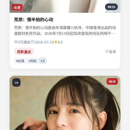
99:33
动漫
荒原：慢半拍的心动
荒原：慢半拍的心动是由导演唐暮川执导、中国香港出品的动
漫题材影视作品；2026年7月19日起陆续登陆院线及网络平
台。主演许临渊、景行止、宋慕青、傅景澜等共同诠释一段充
5万
播放
2026-07-19
6.8
满转折的人物命运。影像风格克制，留白处反而是情绪最浓烈
的部分。适合检索「动漫电影」「中国香港影片」「2026年
观影直达
香港
上映」等关键词的观众收藏。
#动漫
#完结
+
2
NEW
CN