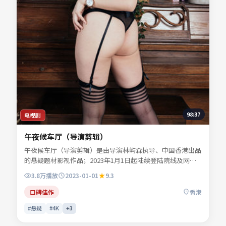
98:37
电视剧
午夜候车厅（导演剪辑）
午夜候车厅（导演剪辑）是由导演林屿森执导、中国香港出品
的悬疑题材影视作品；2023年1月1日起陆续登陆院线及网络
平台。主演易南乔、任远舟、景行止等共同诠释一段充满转折
3.8万
播放
2023-01-01
9.3
的人物命运。色彩与配乐共同烘托年代氛围，细节经得起反复
推敲。适合检索「悬疑电影」「中国香港影片」「2023年上
口碑佳作
香港
映」等关键词的观众收藏。
#悬疑
#4K
+
3